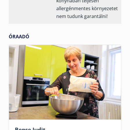
konyhában teljesen
allergénmentes környezetet
nem tudunk garantálni!
ÓRAADÓ
Bense Judit