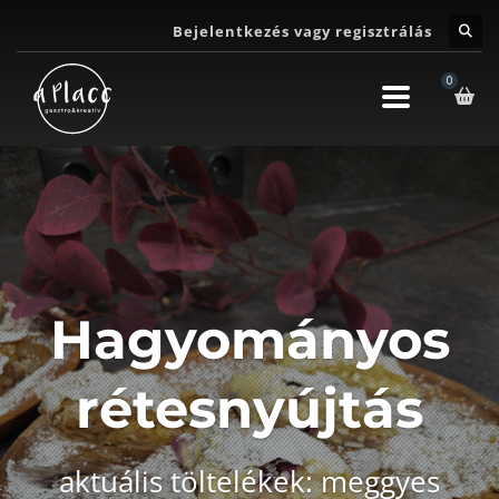
Bejelentkezés vagy regisztrálás
Hagyományos
rétesnyújtás
aktuális töltelékek: meggyes