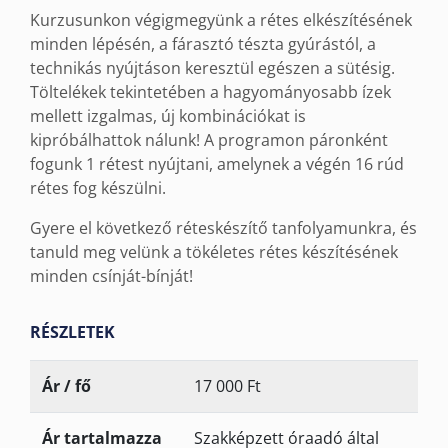
Kurzusunkon végigmegyünk a rétes elkészítésének
minden lépésén, a fárasztó tészta gyúrástól, a
technikás nyújtáson keresztül egészen a sütésig.
Töltelékek tekintetében a hagyományosabb ízek
mellett izgalmas, új kombinációkat is
kipróbálhattok nálunk! A programon páronként
fogunk 1 rétest nyújtani, amelynek a végén 16 rúd
rétes fog készülni.
Gyere el következő réteskészítő tanfolyamunkra, és
tanuld meg velünk a tökéletes rétes készítésének
minden csínját-bínját!
RÉSZLETEK
Ár / fő
17 000 Ft
Ár tartalmazza
Szakképzett óraadó által