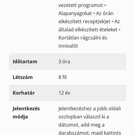
vezetett programot •
Alapanyagokat • Az órán
elkészített recept(ek)et • Az
általad elkészített ételeket •
Korlátlan rágcsálni és
innivalót
Időtartam
3 óra
Létszám
8 fő
Korhatár
12 év
Jelentkezés
Jelentkezéshez a jobb oldali
módja
oszlopban válaszd ki a
dátumot, add meg a
darabszámot, majd kattints