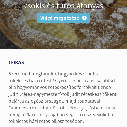
csokis és túrós áfonyás
Videó megnézése
LEÍRÁS
Szeretnéd megtanulni, hogyan készíthetsz
tökéletes házi rétest? Gyere a Placc-ra és sajátítsd
el a hagyományos réteskészítés fortélyait Bense
Judit „rétes-nagymester”-től! Judit réteskészítőként
bejárta az egész országot, majd csapatával
Guinness rekordot döntött rétesnyújtásban, most
pedig a Placc konyhájában segíti a résztvevőket a
tökéletes házi rétes elkészítésében.