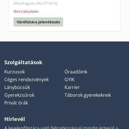
Áfával együtt, Áfa (27.00 %)
Nincs készleten
Várólistára jelentkezés
Szolgáltatások
Kurzusok
Óraadóink
Céges rendezvények
GYIK
Lánybúcsúk
Karrier
Gyerekzsúrok
Táborok gyerekeknek
Privát órák
Hírlevél
A levelezőlistára való feliratkozással mindig értesül a