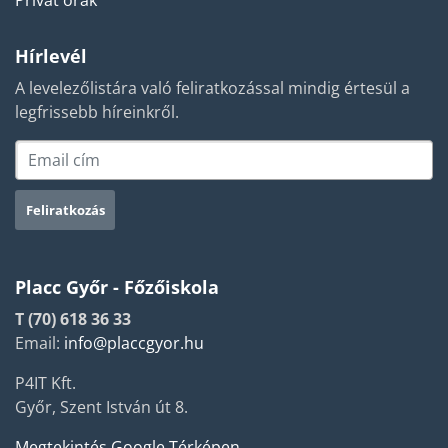
Privát órák
Hírlevél
A levelezőlistára való feliratkozással mindig értesül a
legfrissebb híreinkről.
Placc Győr - Főzőiskola
T (70) 618 36 33
Email:
info@placcgyor.hu
P4IT Kft.
Győr, Szent István út 8.
Megtekintés Google Térképen