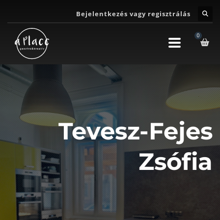
Bejelentkezés vagy regisztrálás
Tevesz-Fejes
Zsófia