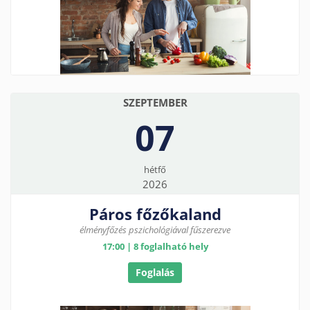
SZEPTEMBER
07
hétfő
2026
Páros főzőkaland
élményfőzés pszichológiával fűszerezve
17:00 | 8 foglalható hely
Foglalás