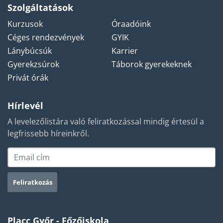
Szolgáltatások
Kurzusok
Óraadóink
Céges rendezvények
GYIK
Lánybúcsúk
Karrier
Gyerekzsúrok
Táborok gyerekeknek
Privát órák
Hírlevél
A levelezőlistára való feliratkozással mindig értesül a
legfrissebb híreinkről.
Placc Győr - Főzőiskola