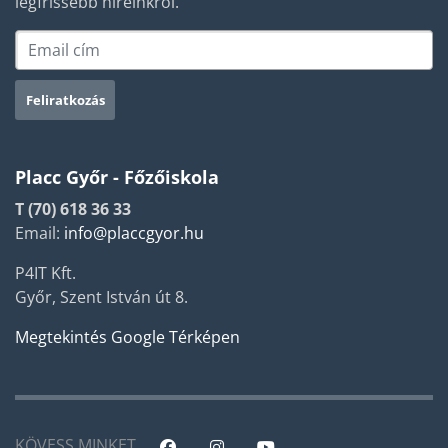
legfrissebb híreinkről.
Placc Győr - Főzőiskola
T (70) 618 36 33
Email:
info@placcgyor.hu
P4IT Kft.
Győr, Szent István út 8.
Megtekintés Google Térképen
KÖVESS MINKET