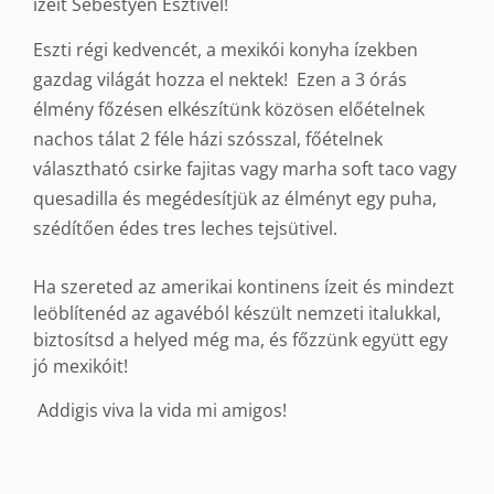
ízeit Sebestyén Esztivel!
Eszti régi kedvencét, a mexikói konyha ízekben
gazdag világát hozza el nektek! Ezen a 3 órás
élmény főzésen elkészítünk közösen előételnek
nachos tálat 2 féle házi szósszal, főételnek
választható csirke fajitas vagy marha soft taco vagy
quesadilla és megédesítjük az élményt egy puha,
szédítően édes tres leches tejsütivel.
Ha szereted az amerikai kontinens ízeit és mindezt
leöblítenéd az agavéból készült nemzeti italukkal,
biztosítsd a helyed még ma, és főzzünk együtt egy
jó mexikóit!
Addigis viva la vida mi amigos!