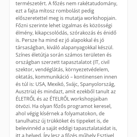
természetért. A főzés nem rakétatudomány,
ezt a fajta mítosz rombolást pedig
előszeretettel meg is mutatja workshopjain.
Főzni szerinte lehet izgalmas és közösségi
élmény, kikapcsolódás, szórakozás és énidő
is. Persze ha mind ez jó alapokkal és jó
társaságban, kiváló alapanyagokkal készül.
Színes életútja során számos területen és
országban szerzett tapasztalatot (IT, civil
szektor, vendéglátás, környezetvédelem,
oktatás, kommunikáció – kontinensen innen
és túl is: USA, Mexikó, Svájc, Spanyolország,
Ausztria) és mindazt, amit ezekből tanult az
ÉLETRŐL és az ÉTELRŐL workshopjaiban
ötvözi. Ha olyan főzős programot keresel,
ahol végig kísérnek a folyamatokon, de
tanulhatsz új trükköket és tippeket is, de
belevinnéd a saját eddigi tapasztalataidat is,
itt a helyed. Így lesz a főzés műhely Esztivel