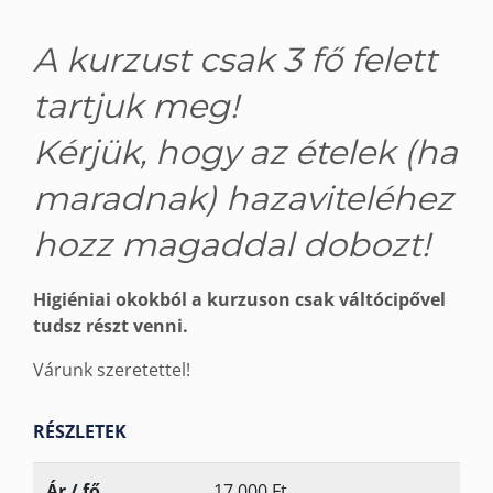
A kurzust csak 3 fő felett
tartjuk meg!
Kérjük, hogy az ételek (ha
maradnak) hazaviteléhez
hozz magaddal dobozt!
Higiéniai okokból a kurzuson csak váltócipővel
tudsz részt venni.
Várunk szeretettel!
RÉSZLETEK
Ár / fő
17 000 Ft