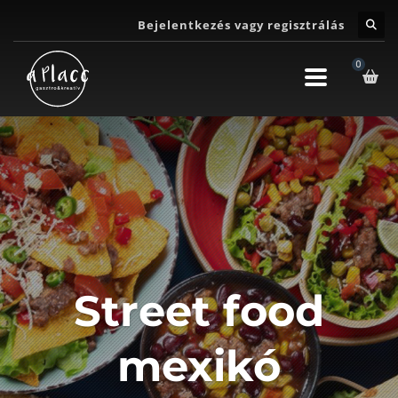
Bejelentkezés vagy regisztrálás
Street food
mexikó