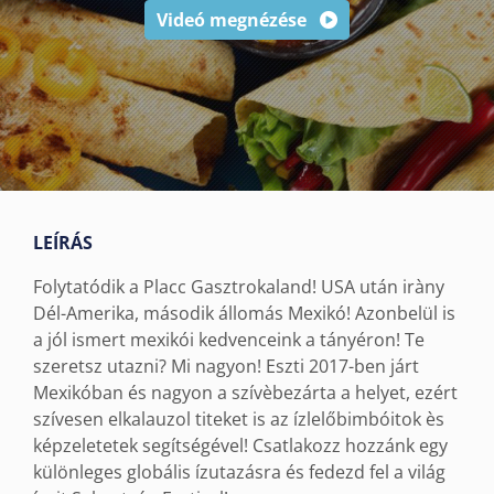
Videó megnézése
LEÍRÁS
Folytatódik a Placc Gasztrokaland! USA után iràny
Dél-Amerika, második állomás Mexikó! Azonbelül is
a jól ismert mexikói kedvenceink a tányéron! Te
szeretsz utazni? Mi nagyon! Eszti 2017-ben járt
Mexikóban és nagyon a szívèbezárta a helyet, ezért
szívesen elkalauzol titeket is az ízlelőbimbóitok ès
képzeletetek segítségével! Csatlakozz hozzánk egy
különleges globális ízutazásra és fedezd fel a világ