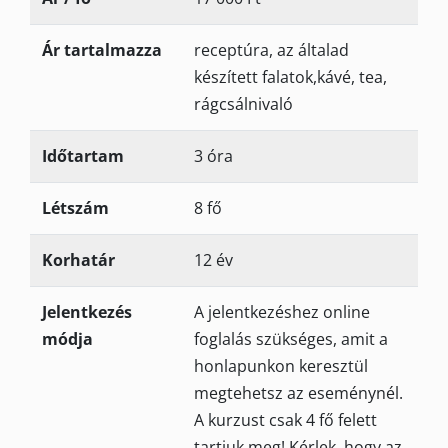
Ár tartalmazza
receptúra, az általad
készített falatok,kávé, tea,
rágcsálnivaló
Időtartam
3 óra
Létszám
8 fő
Korhatár
12 év
Jelentkezés
A jelentkezéshez online
módja
foglalás szükséges, amit a
honlapunkon keresztül
megtehetsz az eseménynél.
A kurzust csak 4 fő felett
tartjuk meg! Kérlek, hogy az