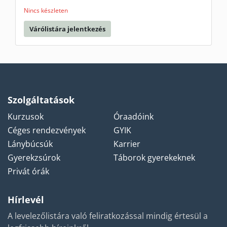
Nincs készleten
Várólistára jelentkezés
Szolgáltatások
Kurzusok
Óraadóink
Céges rendezvények
GYIK
Lánybúcsúk
Karrier
Gyerekzsúrok
Táborok gyerekeknek
Privát órák
Hírlevél
A levelezőlistára való feliratkozással mindig értesül a