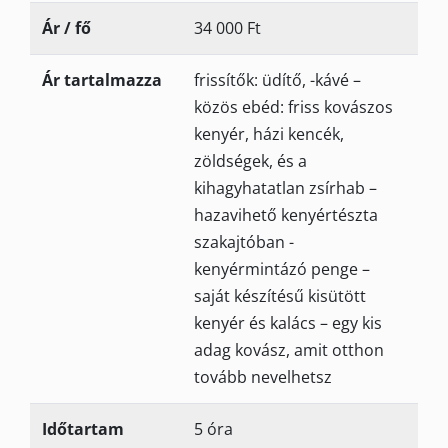
Ár / fő
34 000 Ft
Ár tartalmazza
frissítők: üdítő, -kávé –
közös ebéd: friss kovászos
kenyér, házi kencék,
zöldségek, és a
kihagyhatatlan zsírhab –
hazavihető kenyértészta
szakajtóban -
kenyérmintázó penge –
saját készítésű kisütött
kenyér és kalács – egy kis
adag kovász, amit otthon
tovább nevelhetsz
Időtartam
5 óra