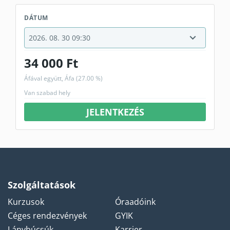
DÁTUM
34 000 Ft
Áfával együtt, Áfa (27.00 %)
Van szabad hely
JELENTKEZÉS
Szolgáltatások
Kurzusok
Óraadóink
Céges rendezvények
GYIK
Lánybúcsúk
Karrier