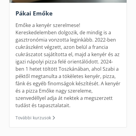
Pákai Emőke
Emőke a kenyér szerelmese!
Kereskedelemben dolgozik, de mindig is a
gasztronómia vonzotta leginkàbb. 2022-ben
cukrászként végzett, azon belül a francia
cukrászatot sajátította el, majd a kenyér és az
igazi nápolyi pizza felé orientálódott. 2024-
ben 1 hetet töltött Toszkánában, ahol Szabi a
péktől megtanulta a tökèletes kenyér, pizza,
fánk és egyéb finomságok készítését. A kenyér
és a pizza Emőke nagy szereleme,
szenvedéllyel adja át nektek a megszerzett
tudást és tapasztalatait.
További kurzusok