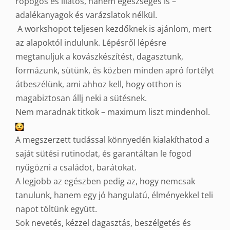
ropogós és illatos, hanem egészséges is –
adalékanyagok és varázslatok nélkül.
A workshopot teljesen kezdőknek is ajánlom, mert
az alapoktól indulunk. Lépésről lépésre
megtanuljuk a kovászkészítést, dagasztunk,
formázunk, sütünk, és közben minden apró fortélyt
átbeszélünk, ami ahhoz kell, hogy otthon is
magabiztosan állj neki a sütésnek.
Nem maradnak titkok – maximum liszt mindenhol.
A megszerzett tudással könnyedén kialakíthatod a
saját sütési rutinodat, és garantáltan le fogod
nyűgözni a családot, barátokat.
A legjobb az egészben pedig az, hogy nemcsak
tanulunk, hanem egy jó hangulatú, élményekkel teli
napot töltünk együtt.
Sok nevetés, kézzel dagasztás, beszélgetés és