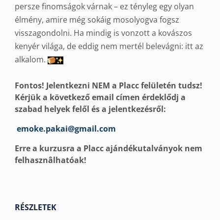
persze finomságok várnak – ez tényleg egy olyan
élmény, amire még sokáig mosolyogva fogsz
visszagondolni. Ha mindig is vonzott a kovászos
kenyér világa, de eddig nem mertél belevágni: itt az
alkalom.
Fontos! Jelentkezni NEM a Placc felületén tudsz!
Kérjük a következő email címen érdeklődj a
szabad helyek felől és a jelentkezésről:
emoke.pakai@gmail.com
Erre a kurzusra a Placc ajándékutalványok nem
felhasznâlhatóak!
RÉSZLETEK