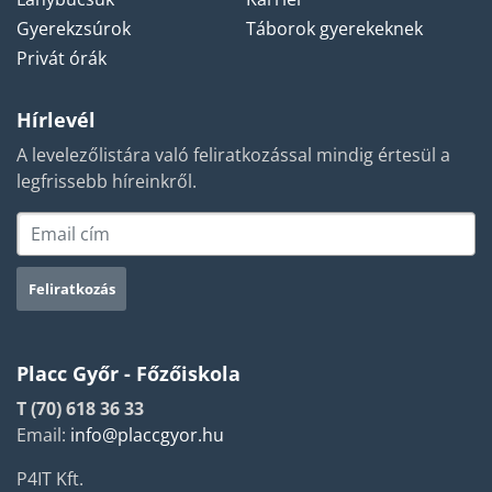
Gyerekzsúrok
Táborok gyerekeknek
Privát órák
Hírlevél
A levelezőlistára való feliratkozással mindig értesül a
legfrissebb híreinkről.
Placc Győr - Főzőiskola
T (70) 618 36 33
Email:
info@placcgyor.hu
P4IT Kft.