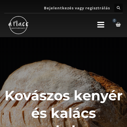
Bejelentkezés vagy regisztrálás
Kovászos kenyér
és kalács