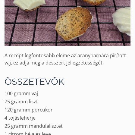
A recept legfontosabb eleme az aranybarnára pirított
vaj, ez adja meg a desszert jellegzetességét.
ÖSSZETEVŐK
100 gramm vaj
75 gramm liszt
120 gramm porcukor
4 tojásfehérje
25 gramm mandulalisztet
1 citrom héja és leve