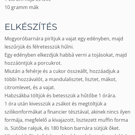
10 gramm mák
ELKÉSZÍTÉS
Mogyoróbarnára pirítjuk a vajat egy edényben, majd
leszűrjük és félretesszük hűlni.
Egy edényben elkezdjük habbá verni a tojásokat, majd
hozzáöntjük a porcukrot.
Miután a fehérje és a cukor összeállt, hozzáadjuk a
többi hozzávalót, a mandulalisztet, lisztet, mákot,
citromlevet, és a vajat.
Habzsákba töltjük és betesszük a hűtőbe 1 órára.
1 óra után kivesszük a zsákot és megtöltjük a
szilikonformákat a financier tésztával, akinek nincs ilyen
formája, megfelelő a kivajazott, lisztezett muffin forma
is. Sütőbe rakjuk, és 180 fokon barnára sütjük őket.