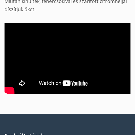
Miután kihűltek, fehércsokival és szárított citromhéjjal
díszítjük őket.