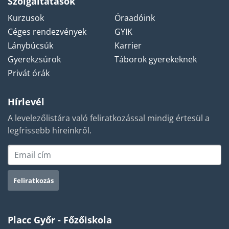
Szolgáltatások
Kurzusok
Óraadóink
Céges rendezvények
GYIK
Lánybúcsúk
Karrier
Gyerekzsúrok
Táborok gyerekeknek
Privát órák
Hírlevél
A levelezőlistára való feliratkozással mindig értesül a
legfrissebb híreinkről.
Placc Győr - Főzőiskola