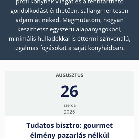
profi konyhák világát és a fenntartható
gondolkodást érthetően, sallangmentesen
adjam át neked. Megmutatom, hogyan
készíthetsz egyszerű alapanyagokból,
minimális hulladékkal is éttermi színvonalú,
izgalmas fogásokat a saját konyhádban.
AUGUSZTUS
26
szerda
2026
Tudatos bisztro: gourmet
élmény pazarlás nélkül